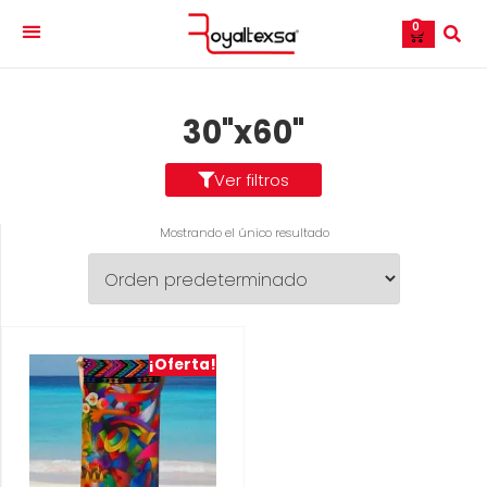
0
Quiénes somos
30"x60"
Ver filtros
Mostrando el único resultado
¡Oferta!