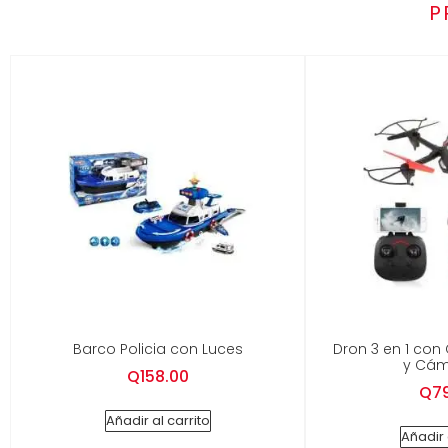
P
Barco Policia con Luces
Dron 3 en 1 con
y Cám
Q
158.00
Q
7
Añadir al carrito
Añadir 