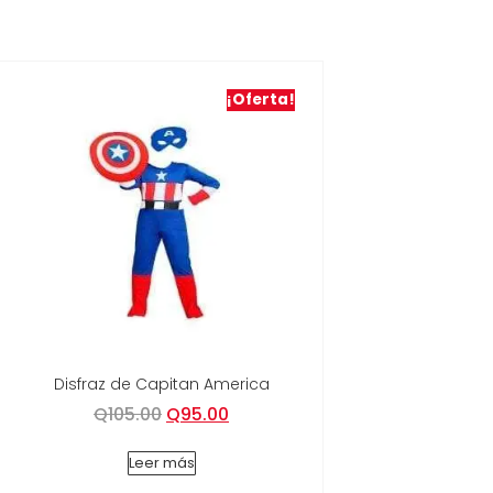
¡Oferta!
Disfraz de Capitan America
Q
105.00
Q
95.00
Leer más