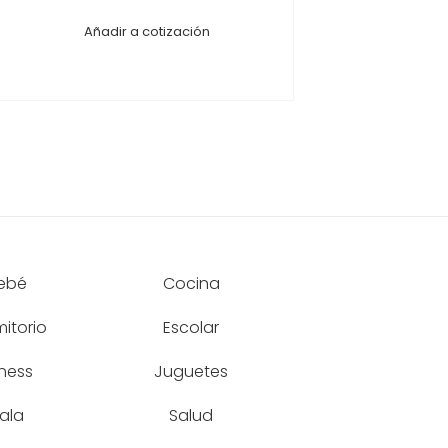
Añadir a cotización
ebé
Cocina
itorio
Escolar
tness
Juguetes
ala
Salud