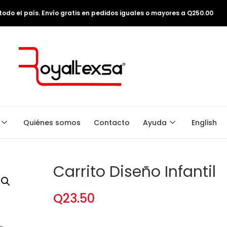
odo el país. Envío gratis en pedidos iguales o mayores a Q250.00
Quiénes somos
Contacto
Ayuda
English
Carrito Diseño Infantil
Q
23.50