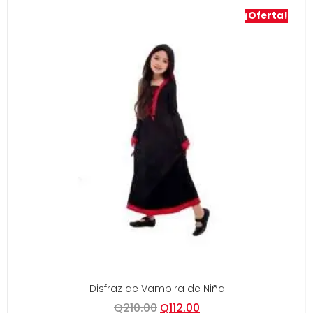
¡Oferta!
Disfraz de Vampira de Niña
Q
210.00
Q
112.00