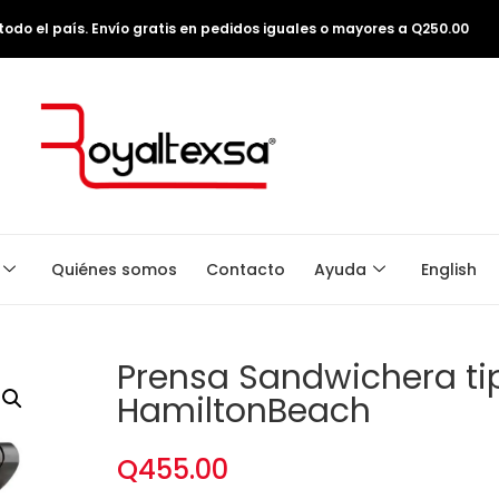
odo el país. Envío gratis en pedidos iguales o mayores a Q250.00
Quiénes somos
Contacto
Ayuda
English
Prensa Sandwichera ti
HamiltonBeach
Q
455.00