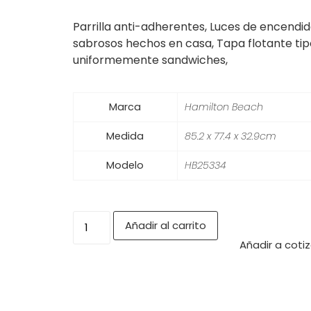
Parrilla anti-adherentes, Luces de encendid
sabrosos hechos en casa, Tapa flotante tip
uniformemente sandwiches,
Marca
Hamilton Beach
Medida
85.2 x 77.4 x 32.9cm
Modelo
HB25334
Añadir al carrito
Añadir a coti