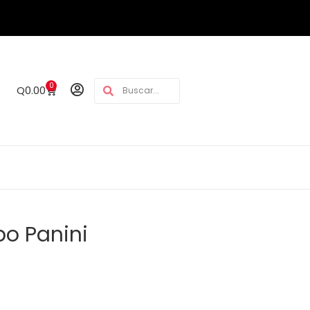
0
Q
0.00
po Panini