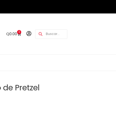
0
Q
0.00
 de Pretzel