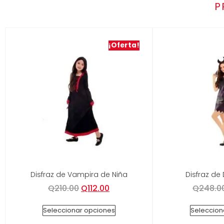
P
¡Oferta!
Disfraz de Vampira de Niña
Disfraz de 
Q
210.00
Q
112.00
Q
248.0
Seleccionar opciones
Seleccion