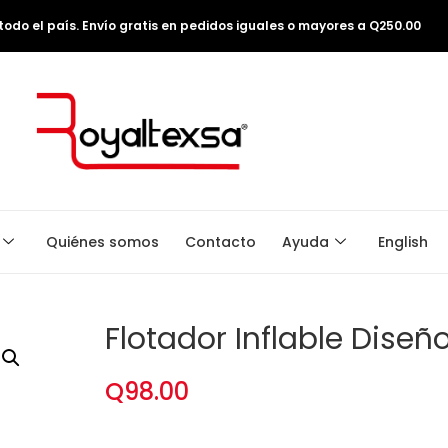
odo el país. Envío gratis en pedidos iguales o mayores a Q250.00
Quiénes somos
Contacto
Ayuda
English
Flotador Inflable Diseño
Q
98.00