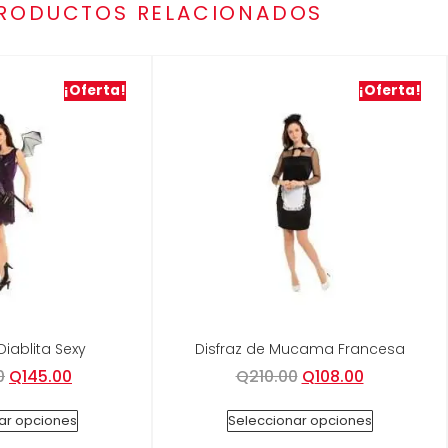
RODUCTOS RELACIONADOS
¡Oferta!
¡Oferta!
Diablita Sexy
Disfraz de Mucama Francesa
0
Q
145.00
Q
210.00
Q
108.00
ar opciones
Seleccionar opciones