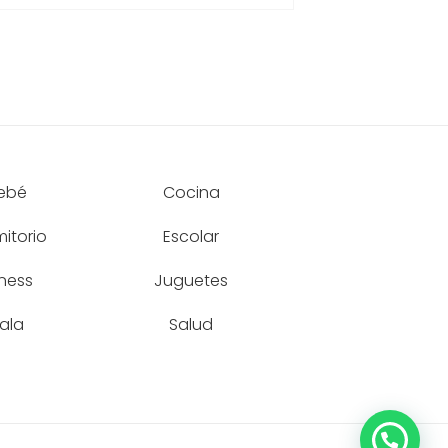
ebé
Cocina
itorio
Escolar
tness
Juguetes
ala
Salud