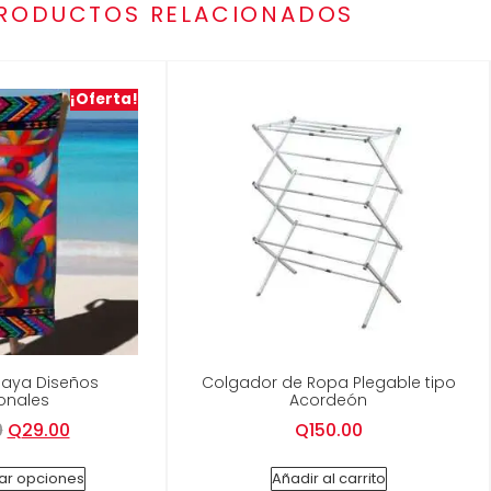
RODUCTOS RELACIONADOS
¡Oferta!
Playa Diseños
Colgador de Ropa Plegable tipo
onales
Acordeón
0
Q
29.00
Q
150.00
ar opciones
Añadir al carrito