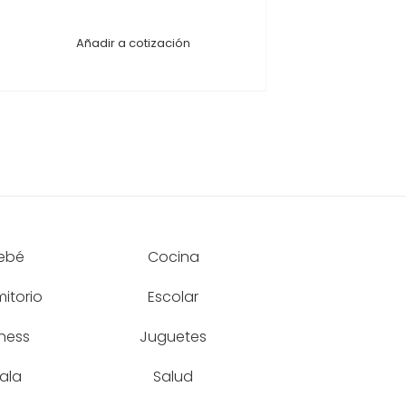
Añadir a cotización
ebé
Cocina
itorio
Escolar
tness
Juguetes
ala
Salud