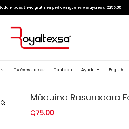
odo el país. Envío gratis en pedidos iguales o mayores a Q250.00
Quiénes somos
Contacto
Ayuda
English
Máquina Rasuradora 
Q
75.00