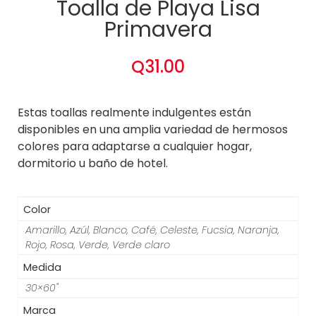
Toalla de Playa Lisa
Primavera
Q
31.00
Estas toallas realmente indulgentes están
disponibles en una amplia variedad de hermosos
colores para adaptarse a cualquier hogar,
dormitorio u baño de hotel.
Color
Amarillo
,
Azúl
,
Blanco
,
Café
,
Celeste
,
Fucsia
,
Naranja
,
Rojo
,
Rosa
,
Verde
,
Verde claro
Medida
30×60"
Marca